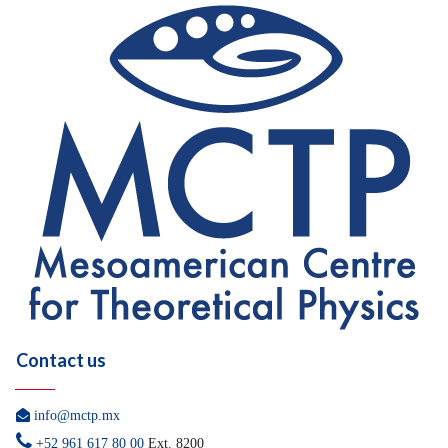
Contact us

info@mctp.mx

+
52 961 617 80 00
Ext. 8200