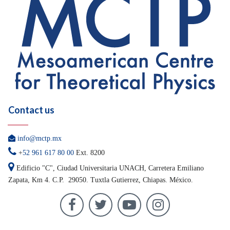
Contact us

info@mctp.mx

+
52 961 617 80 00
Ext. 8200

Edificio "C", Ciudad Universitaria UNACH, Carretera
Emiliano
Zapata, Km 4. C.P. 29050.
Tuxtla Gutierrez, Chiapas. México.



