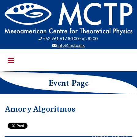
+52 961 617 80 00 Ext. 8200

info@mctp.mx

Event Page
Amor y Algoritmos