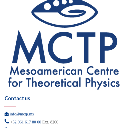
Contact us

info@mctp.mx

+
52 961 617 80 00
Ext. 8200