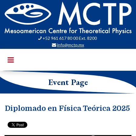
+52 961 617 80 00 Ext. 8200

info@mctp.mx

Event Page
Diplomado en Física Teórica 2025