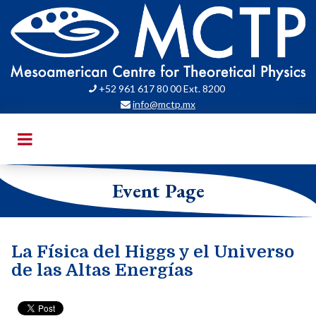
+52 961 617 80 00 Ext. 8200

info@mctp.mx

Event Page
La Física del Higgs y el Universo
de las Altas Energías