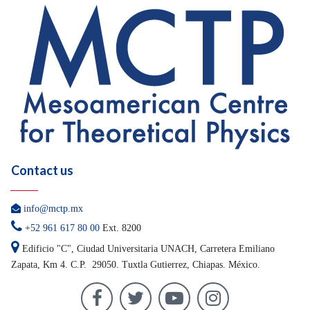
Contact us

info@mctp.mx

+
52 961 617 80 00
Ext. 8200

Edificio "C", Ciudad Universitaria UNACH, Carretera
Emiliano
Zapata, Km 4. C.P. 29050.
Tuxtla Gutierrez, Chiapas. México.



