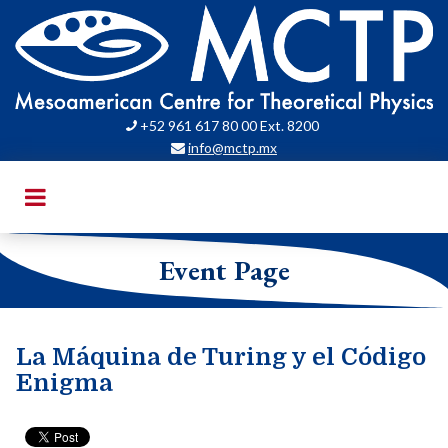
+52 961 617 80 00 Ext. 8200

info@mctp.mx

Event Page
La Máquina de Turing y el Código
Enigma