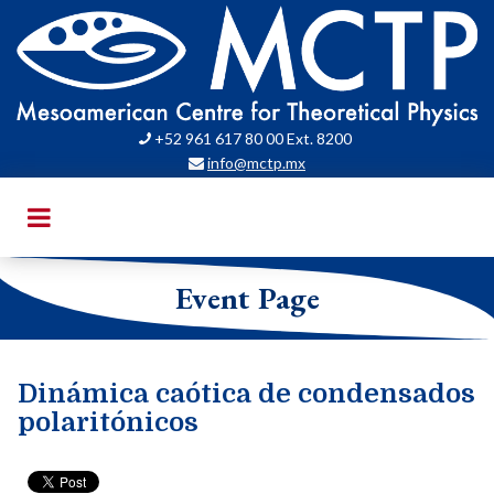
+52 961 617 80 00 Ext. 8200

info@mctp.mx

Event Page
Dinámica caótica de condensados
polaritónicos