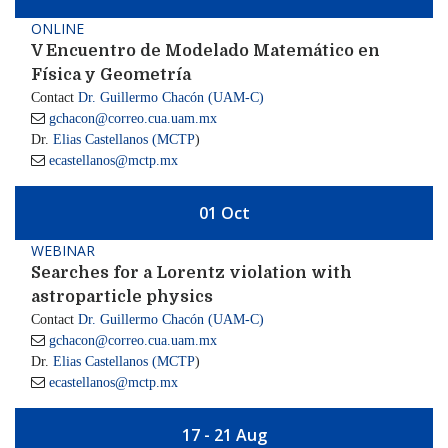
ONLINE
V Encuentro de Modelado Matemático en
Física y Geometría
Contact
Dr. Guillermo Chacón (UAM-C)

gchacon@correo.cua.uam.mx
Dr.
Elias Castellanos (MCTP
)

ecastellanos@mctp.mx
01 Oct
WEBINAR
Searches for a Lorentz violation with
astroparticle physics
Contact
Dr. Guillermo Chacón (UAM-C)

gchacon@correo.cua.uam.mx
Dr.
Elias Castellanos (MCTP
)

ecastellanos@mctp.mx
17 - 21 Aug