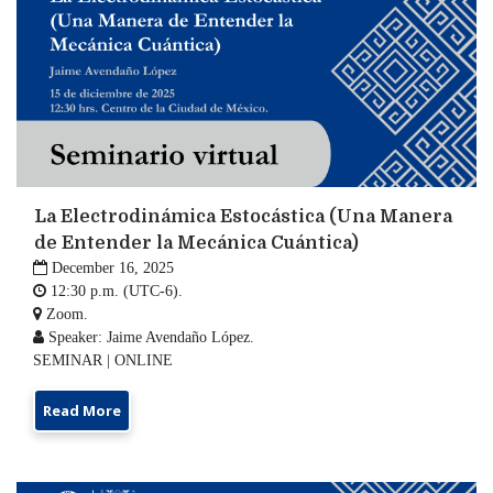
La Electrodinámica Estocástica (Una Manera
de Entender la Mecánica Cuántica)

December 16, 2025

12:30 p.m. (UTC-6).

Zoom.

Speaker: Jaime Avendaño López.
SEMINAR | ONLINE
Read More