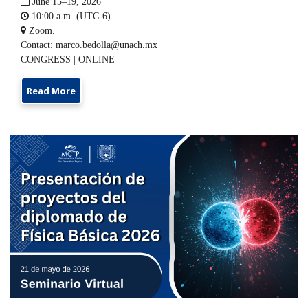

June 15–19, 2026

10:00 a.m. (UTC-6).

Zoom.
Contact:
marco.bedolla@unach.mx
CONGRESS | ONLINE
Read More