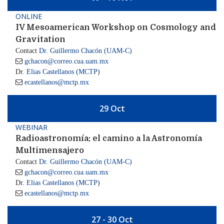
ONLINE
IV Mesoamerican Workshop on Cosmology and
Gravitation
Contact
Dr. Guillermo Chacón (UAM-C)

gchacon@correo.cua.uam.mx
Dr.
Elias Castellanos (MCTP
)

ecastellanos@mctp.mx
29 Oct
WEBINAR
Radioastronomía: el camino a la Astronomía
Multimensajero
Contact
Dr. Guillermo Chacón (UAM-C)

gchacon@correo.cua.uam.mx
Dr.
Elias Castellanos (MCTP
)

ecastellanos@mctp.mx
27 - 30 Oct