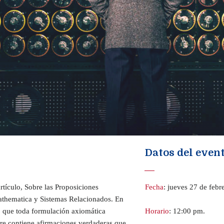
Datos del even
tículo, Sobre las Proposiciones
Fecha
: jueves 27 de febr
athematica y Sistemas Relacionados. En
s, que toda formulación axiomática
Horario
: 12:00 pm.
pre contiene afirmaciones verdaderas que