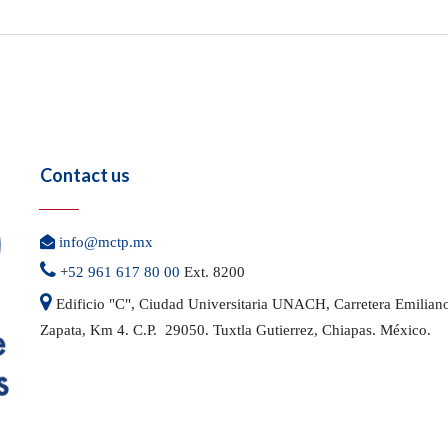
Contact us

info@mctp.mx

+
52 961 617 80 00
Ext. 8200

Edificio "C", Ciudad Universitaria UNACH, Carretera
Emilian
Zapata, Km 4. C.P. 29050.
Tuxtla Gutierrez, Chiapas. México.