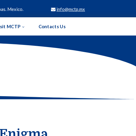
as. Mexico.
info@mctp.mx

isit MCTP
Contacts Us
o Enigma