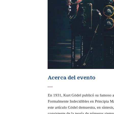
Acerca del evento
En 1931, Kurt Gödel publicó su famoso ar
Formalmente Indecidibles en Principia M
este artículo Gödel demuestra, en síntesi
consistente de la teoría de números siem