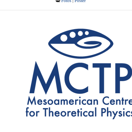

Fotos
|
Póster