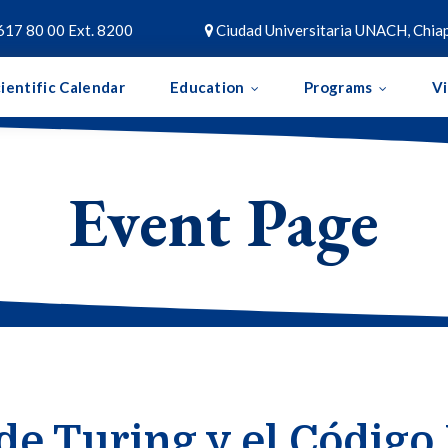
617 80 00 Ext. 8200
Ciudad Universitaria UNACH, Chiap

ientific Calendar
Education
Programs
V
Event Page
de Turing y el Códig