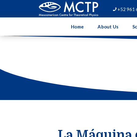
+52 961 

Home
About Us
Sc
La Máquina 